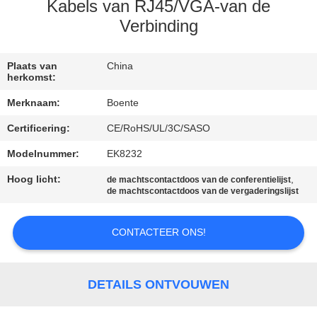
CONTACTEER
Kabels van RJ45/VGA-van de
ONS
Verbinding
NIEUWS
Plaats van
China
herkomst:
Merknaam:
Boente
GEVALLEN
Certificering:
CE/RoHS/UL/3C/SASO
Modelnummer:
EK8232
CONFERENCE
ROOM
Hoog licht:
,
de machtscontactdoos van de conferentielijst
de machtscontactdoos van de vergaderingslijst
SOLUTION
CONTACTEER ONS!
SITEMAP
DETAILS ONTVOUWEN
PRIVACY