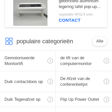
geborsteld aluminium
legering tafel pop-up
verborgen stopcontact
negotiable MOQ:8 units
CONTACT
populaire categorieën
Alle
Gemotoriseerde
de lift van de
Monitorlift
computermonitor
De Afzet van de
Duik contactdoos op
conferentielijst
Duik Tegenafzet op
Flip Up Power Outlet