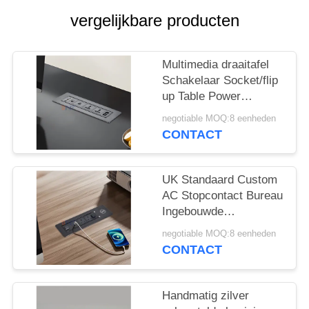
POLICY
vergelijkbare producten
Multimedia draaitafel
Schakelaar Socket/flip
up Table Power
Outlet/conference
negotiable MOQ:8 eenheden
Table Panel Montage
CONTACT
Plug
UK Standaard Custom
AC Stopcontact Bureau
Ingebouwde
Elektrische
negotiable MOQ:8 eenheden
Klapcontactdoos met 2
CONTACT
Uitgangen 1 USB & 1
Type C & 1 Draadloze
Oplader
Handmatig zilver