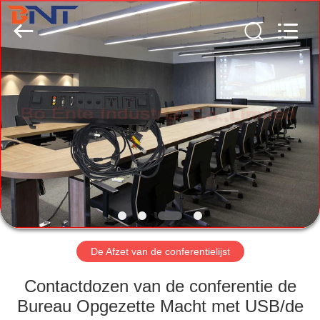
Ltd
(Bo
Ente
Industrial
Co.,
Limited).
All
Rights
HUIS
Reserved.
Developed
by
ECER
PRODUCTEN
ONGEVEER
ONS
FABRIEKSREIS
De Afzet van de conferentielijst
KWALITEITSCONTROLE
Contactdozen van de conferentie de
Bureau Opgezette Macht met USB/de