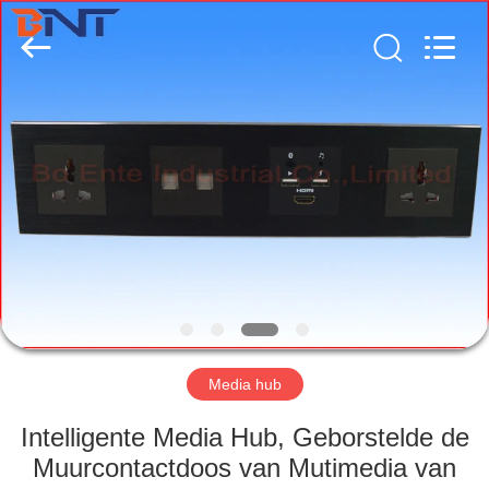
Ltd
(Bo
Ente
Industrial
Co.,
Limited).
All
Rights
HUIS
Reserved.
Developed
by
ECER
PRODUCTEN
ONGEVEER
ONS
FABRIEKSREIS
Media hub
KWALITEITSCONTROLE
Intelligente Media Hub, Geborstelde de
Muurcontactdoos van Mutimedia van