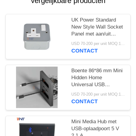
POLICY
vergelijkbare producten
UK Power Standard
New Style Wall Socket
Panel met aan/uit
schakelaar
USD 70-200 per unit MOQ:1 eenheid
CONTACT
Boente 86*86 mm Mini
Hidden Home
Universal USB
Comfiguration Electric
USD 70-200 per unit MOQ:1 eenheid
Wall Power Socket with
CONTACT
Lightning & Type-C
Cable
Mini Media Hub met
USB-oplaadpoort 5 V
2.1 A