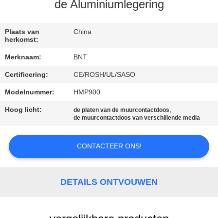
CONTACTEER
de Aluminiumlegering
ONS
Plaats van
China
herkomst:
NIEUWS
Merknaam:
BNT
Certificering:
CE/ROSH/UL/SASO
GEVALLEN
Modelnummer:
HMP900
CONFERENCE
Hoog licht:
,
de platen van de muurcontactdoos
de muurcontactdoos van verschillende media
ROOM
SOLUTION
CONTACTEER ONS!
SITEMAP
DETAILS ONTVOUWEN
PRIVACY