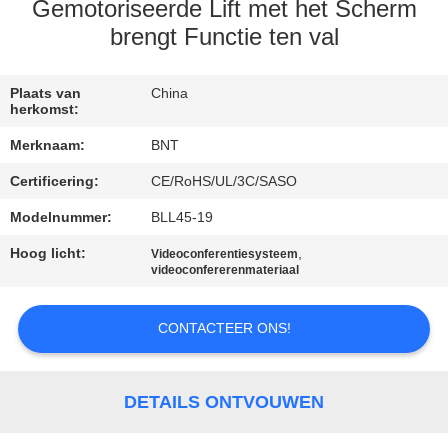
CONTACTEER
Gemotoriseerde Lift met het Scherm
ONS
brengt Functie ten val
NIEUWS
Plaats van
China
herkomst:
Merknaam:
BNT
GEVALLEN
Certificering:
CE/RoHS/UL/3C/SASO
Modelnummer:
BLL45-19
CONFERENCE
ROOM
Hoog licht:
,
Videoconferentiesysteem
videoconfererenmateriaal
SOLUTION
CONTACTEER ONS!
SITEMAP
DETAILS ONTVOUWEN
PRIVACY