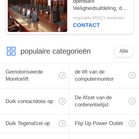
openbare
Veiligheidsafdeling, de
Monitorlift van Flip Up
negotiable MOQ:5 eenheden
Type Motorized LCD
CONTACT
met het“ Scherm 19
populaire categorieën
Alle
Gemotoriseerde
de lift van de
Monitorlift
computermonitor
De Afzet van de
Duik contactdoos op
conferentielijst
Duik Tegenafzet op
Flip Up Power Outlet