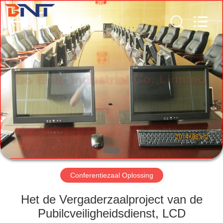
Ente
Industrial
Co.,
Limited).
All
Rights
Reserved.
Developed
HUIS
by
ECER
PRODUCTEN
ONGEVEER
ONS
FABRIEKSREIS
Conferentiezaal Oplossing
KWALITEITSCONTROLE
Het de Vergaderzaalproject van de
Pubilcveiligheidsdienst, LCD