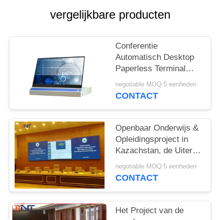
POLICY
vergelijkbare producten
Conferentie
Automatisch Desktop
Paperless Terminal
System Project / FHD-
negotiable MOQ:5 eenheden
scherm voor efficiënte
CONTACT
vergaderingen
Openbaar Onderwijs &
Opleidingsproject in
Kazachstan, de Uiterst
dunne Lift van de
negotiable MOQ:5 eenheden
Desktopmonitor met
CONTACT
17,3 het“ FHD Scherm
Het Project van de