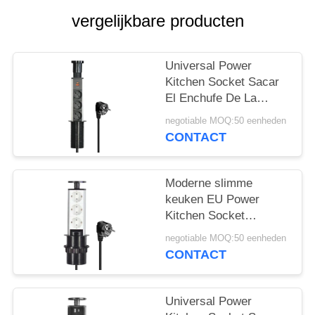
POLICY
vergelijkbare producten
Universal Power
Kitchen Socket Sacar
El Enchufe De La
Cocina Verborgen
negotiable MOQ:50 eenheden
tafeltop Pop-up keuken
CONTACT
stopcontact voor
moderne slimme
keuken
Moderne slimme
keuken EU Power
Kitchen Socket
Verborgen tafel met 3
negotiable MOQ:50 eenheden
EU Power Output Ports
CONTACT
16A
Universal Power