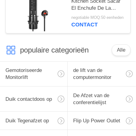
Kitchen Socket Sacar
El Enchufe De La
Cocina Verborgen
negotiable MOQ:50 eenheden
tafeltop Pop-up keuken
CONTACT
stopcontact voor
moderne slimme
keuken
populaire categorieën
Alle
Gemotoriseerde
de lift van de
Monitorlift
computermonitor
De Afzet van de
Duik contactdoos op
conferentielijst
Duik Tegenafzet op
Flip Up Power Outlet