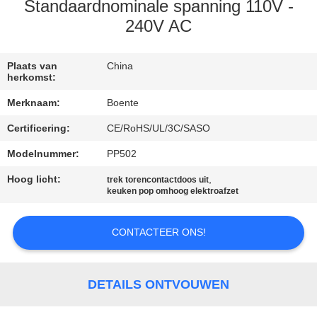
CONTACTEER
Standaardnominale spanning 110V -
ONS
240V AC
NIEUWS
Plaats van
China
herkomst:
Merknaam:
Boente
GEVALLEN
Certificering:
CE/RoHS/UL/3C/SASO
Modelnummer:
PP502
CONFERENCE
ROOM
Hoog licht:
,
trek torencontactdoos uit
keuken pop omhoog elektroafzet
SOLUTION
CONTACTEER ONS!
SITEMAP
DETAILS ONTVOUWEN
PRIVACY