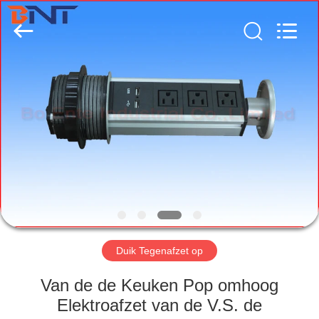
(Bo
Ente
Industrial
Co.,
Limited).
All
Rights
Reserved.
HUIS
Developed
by
ECER
PRODUCTEN
ONGEVEER
ONS
FABRIEKSREIS
Duik Tegenafzet op
KWALITEITSCONTROLE
Van de de Keuken Pop omhoog
Elektroafzet van de V.S. de