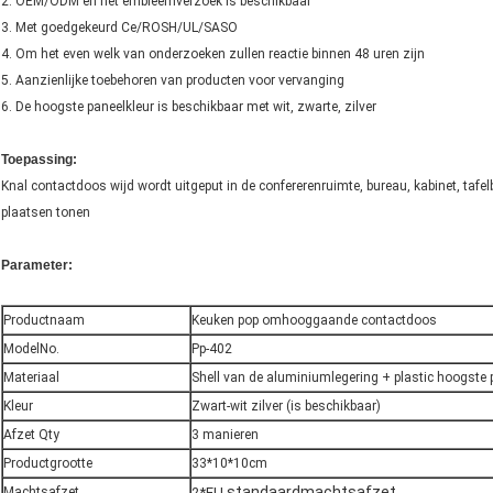
2. OEM/ODM en het embleemverzoek is beschikbaar
3. Met goedgekeurd Ce/ROSH/UL/SASO
4. Om het even welk van onderzoeken zullen reactie binnen 48 uren zijn
5. Aanzienlijke toebehoren van producten voor vervanging
6. De hoogste paneelkleur is beschikbaar met wit, zwarte, zilver
Toepassing:
Knal contactdoos wijd wordt uitgeput in de confererenruimte, bureau, kabinet, tafel
plaatsen tonen
Parameter:
Productnaam
Keuken pop omhooggaande contactdoos
ModelNo.
Pp-402
Materiaal
Shell van de aluminiumlegering + plastic hoogste 
Kleur
Zwart-wit zilver (is beschikbaar)
Afzet Qty
3 manieren
Productgrootte
33*10*10cm
standaardmachtsafzet
Machtsafzet
2*EU