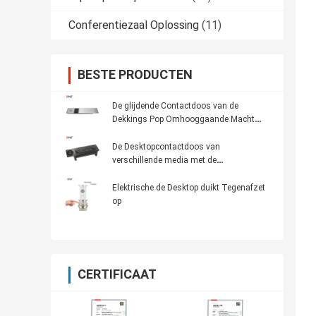
Conferentiezaal Oplossing
(11)
BESTE PRODUCTEN
De glijdende Contactdoos van de
Dekkings Pop Omhooggaande Macht
met Draadloze Lader
De Desktopcontactdoos van
verschillende media met de
Oppervlaktecomité van de
Aluminiumlegering
Elektrische de Desktop duikt Tegenafzet
op
CERTIFICAAT