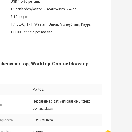
USD 15-30 per unit
15 eenheden/karton, 64*48*40cm, 24kgs
7-10 dagen
T/T, L/C, T/T, Western Union, MoneyGram, Paypal
10000 Eenheid per maand
eukenworktop, Worktop-Contactdoos op
Pp-402
Het tafelblad zet verticaal op uittrekt
s:
contactdoos
tgrootte:
33*10*10cm