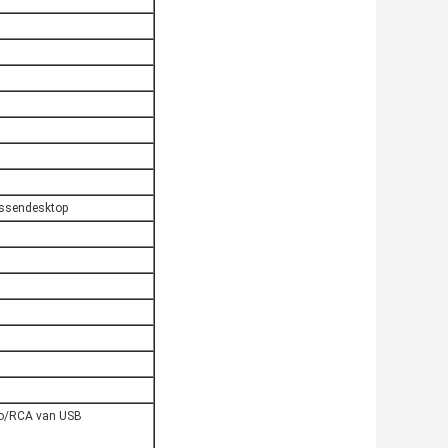
lassendesktop
eo/RCA van USB