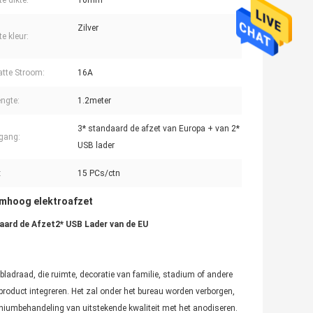
e dikte:
10mm
Zilver
e kleur:
tte Stroom:
16A
engte:
1.2meter
3* standaard de afzet van Europa + van 2*
gang:
USB lader
:
15 PCs/ctn
mhoog elektroafzet
rd de Afzet2* USB Lader van de EU
bladraad, die ruimte, decoratie van familie, stadium of andere
product integreren. Het zal onder het bureau worden verborgen,
miniumbehandeling van uitstekende kwaliteit met het anodiseren.