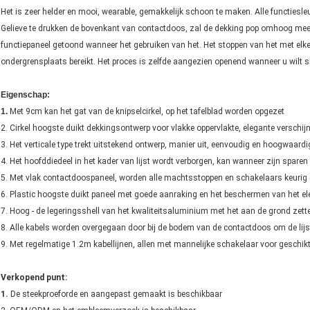
Het is zeer helder en mooi, wearable, gemakkelijk schoon te maken. Alle functiesl
Gelieve te drukken de bovenkant van contactdoos, zal de dekking pop omhoog meer
functiepaneel getoond wanneer het gebruiken van het. Het stoppen van het met e
ondergrensplaats bereikt. Het proces is zelfde aangezien openend wanneer u wilt sl
Eigenschap:
1.
Met 9cm kan het gat van de knipselcirkel, op het tafelblad worden opgezet
2. Cirkel hoogste duikt dekkingsontwerp voor vlakke oppervlakte, elegante verschijn
3. Het verticale type trekt uitstekend ontwerp, manier uit, eenvoudig en hoogwaardi
4. Het hoofddiedeel in het kader van lijst wordt verborgen, kan wanneer zijn sparen
5. Met vlak contactdoospaneel, worden alle machtsstoppen en schakelaars keurig 
6. Plastic hoogste duikt paneel met goede aanraking en het beschermen van het ele
7. Hoog - de legeringsshell van het kwaliteitsaluminium met het aan de grond zette
8. Alle kabels worden overgegaan door bij de bodem van de contactdoos om de lijs
9. Met regelmatige 1.2m kabellijnen, allen met mannelijke schakelaar voor geschikt
Verkopend punt:
1.
De steekproeforde en aangepast gemaakt is beschikbaar