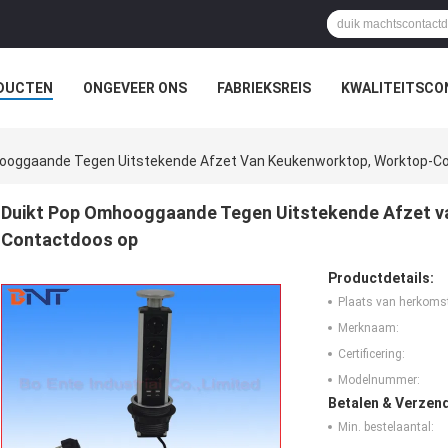
DUCTEN
ONGEVEER ONS
FABRIEKSREIS
KWALITEITSCO
ZAAL OPLOSSING
ooggaande Tegen Uitstekende Afzet Van Keukenworktop, Worktop-C
Duikt Pop Omhooggaande Tegen Uitstekende Afzet v
Contactdoos op
Productdetails:
Plaats van herkoms
Merknaam:
Certificering:
Modelnummer:
Betalen & Verzen
Min. bestelaantal: