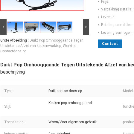
Prijs:
Verpakking Details:
Levertijd:
Betalingscondities:
Levering vermogen:
Grote Afbeelding :
Duikt Pop Omhooggaande Tegen
Contact
Uitstekende Afzet van keukenworktop, Worktop-
Contactdoos op
Duikt Pop Omhooggaande Tegen Uitstekende Afzet van k
beschrijving
Type:
Duik contactdoos op
Model:
Keuken pop omhooggaand
Stijl:
functie
Toepassing:
Woon/Voor algemeen gebruik
produc