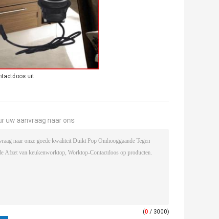
ntactdoos uit
ur uw aanvraag naar ons
(
0
/ 3000)