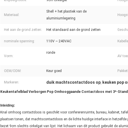
knipselgrootte:
9cm cirkelgat
Hoogst
Shell + het plastiek van de
Materiaal:
Hoogst
aluminiumlegering
Het aan de grond zetten:
Het standaard aan de grond zetten
Gescha
nominale spanning:
110V ~ 240VAC
Kabell
ronde
Vorm:
AV toe
OEM/ODM:
Keur goed
Pakket
duik machtscontactdoos op
keuken pop o
Markeren:
,
Keukentafelblad Verborgen Pop Omhooggaande Contactdoos met 3*-Standaa
Inleiding:
Knal omhoog contactdoos is geschikt voor confererenruimte, bureau, kabinet, tafel
plaatsen tonen, dat machtscontactdoos en de lichte huidige interface in hetzelfde 
bezet 9cm slechts cirkelgat van lijst. Het lichaam van dit product gebruikt de alu