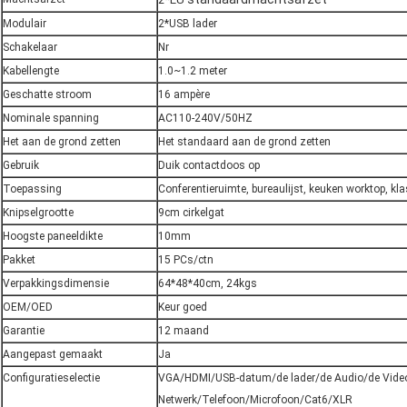
Modulair
2*USB lader
Schakelaar
Nr
Kabellengte
1.0~1.2 meter
Geschatte stroom
16 ampère
Nominale spanning
AC110-240V/50HZ
Het aan de grond zetten
Het standaard aan de grond zetten
Gebruik
Duik contactdoos op
Toepassing
Conferentieruimte, bureaulijst, keuken worktop, k
Knipselgrootte
9cm cirkelgat
Hoogste paneeldikte
10mm
Pakket
15 PCs/ctn
Verpakkingsdimensie
64*48*40cm, 24kgs
OEM/OED
Keur goed
Garantie
12 maand
Aangepast gemaakt
Ja
Configuratieselectie
VGA/HDMI/USB-datum/de lader/de Audio/de Vid
Netwerk/Telefoon/Microfoon/Cat6/XLR