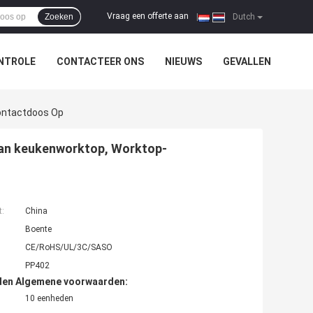
Vraag een offerte aan
Zoeken
|
Dutch
NTROLE
CONTACTEER ONS
NIEUWS
GEVALLEN
ontactdoos Op
an keukenworktop, Worktop-
t:
China
Boente
CE/RoHS/UL/3C/SASO
PP402
den Algemene voorwaarden:
10 eenheden