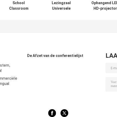
School
Lezingzaal
Ophangend LE
Classroom
Universele
HD-projector
Projector Plafond
projector
opneembaar
Mount Kit Met
Plafondmontage
plafondbevestig
Projector
Kit Ronde
Beugel 50 - 100
Veiligheid Cage
buisvorm
Uitbreiding
LAA
De Afzet van de conferentielijst
System,
l
ommerciële
ingual