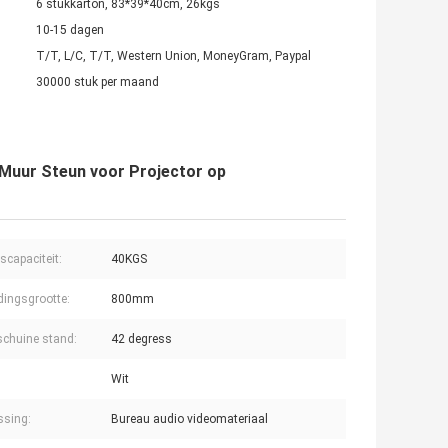
6 stukkarton, 83*39*40cm, 26kgs
10-15 dagen
T/T, L/C, T/T, Western Union, MoneyGram, Paypal
30000 stuk per maand
 Muur Steun voor Projector op
scapaciteit:
40KGS
idingsgrootte:
800mm
schuine stand:
42 degress
Wit
ssing:
Bureau audio videomateriaal