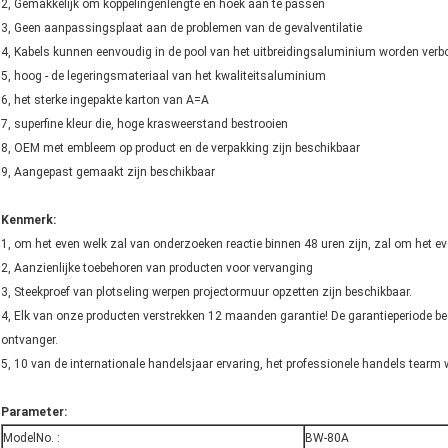
2, Gemakkelijk om koppelingenlengte en hoek aan te passen
3, Geen aanpassingsplaat aan de problemen van de gevalventilatie
4, Kabels kunnen eenvoudig in de pool van het uitbreidingsaluminium worden verb
5, hoog - de legeringsmateriaal van het kwaliteitsaluminium
6, het sterke ingepakte karton van A=A
7, superfine kleur die, hoge krasweerstand bestrooien
8, OEM met embleem op product en de verpakking zijn beschikbaar
9, Aangepast gemaakt zijn beschikbaar
Kenmerk:
1, om het even welk zal van onderzoeken reactie binnen 48 uren zijn, zal om het ev
2, Aanzienlijke toebehoren van producten voor vervanging
3, Steekproef van plotseling werpen projectormuur opzetten zijn beschikbaar.
4, Elk van onze producten verstrekken 12 maanden garantie! De garantieperiode b
ontvanger.
5, 10 van de internationale handelsjaar ervaring, het professionele handels tearm w
Parameter:
ModelNo. :
BW-80A