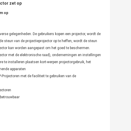
ctor zet op
mm op
iverse gelegenheden. De gebruikers kopen een projector, wordt de
de steun van de projectieprojector op te heffen, wordt de steun
ojector kan worden aangepast om het goed te beschermen.
jector met de elektronische raad), ondernemingen en instellingen
 te installeren plaatsen kort-werpen projectorgebruik, het
omende apparaten
Projectoren met de faciliteit te gebruiken van de
jectoren
 betrouwbaar