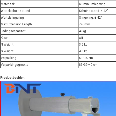
Materiaal:
aluminiumlegering
Wartelschuine stand:
Schuine stand: ± 42˚
Wartelslingering:
Slingering: ± 42˚
Max Extension Length:
745mm
Ladingscapaciteit:
40kg
Kleur:
wit
N.Weight:
3,5 kg
G.Weight:
4,0 kg
Verpakking
6 PCs/ctn
Verpakkingsgrootte
83*39*40 cm
Productbeelden: