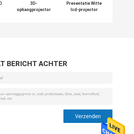
D
3D-
Presentatie Witte
ophangprojector
lcd-projector
plafondbeugel
plafond
ing
voor grote
bevestigingsbeugel
 cm
vergaderruimte
Voor
vergaderruimte
T BERICHT ACHTER