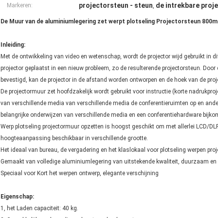
projectorsteun - steun
de intrekbare proje
Markeren:
,
De Muur van de aluminiumlegering zet werpt plotseling Projectorsteun 800
Inleiding:
Met de ontwikkeling van video en wetenschap, wordt de projector wijd gebruikt in d
projector geplaatst in een nieuw probleem, zo de resulterende projectorsteun. Door 
bevestigd, kan de projector in de afstand worden ontworpen en de hoek van de pr
De projectormuur zet hoofdzakelijk wordt gebruikt voor instructie (korte nadrukpro
van verschillende media van verschillende media de conferentieruimten op en andere
belangrijke onderwijzen van verschillende media en een conferentiehardware bijk
Werp plotseling projectormuur opzetten is hoogst geschikt om met allerlei LCD/DLP-
hoogteaanpassing beschikbaar in verschillende grootte.
Het ideaal van bureau, de vergadering en het klaslokaal voor plotseling werpen pro
Gemaakt van volledige aluminiumlegering van uitstekende kwaliteit, duurzaam en
Speciaal voor Kort het werpen ontwerp, elegante verschijning
Eigenschap:
1, het Laden capaciteit: 40 kg.