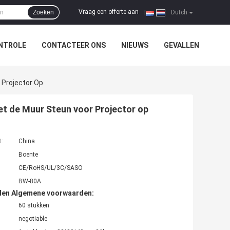
Vraag een offerte aan
Zoeken
|
Dutch
NTROLE
CONTACTEER ONS
NIEUWS
GEVALLEN
 Projector Op
et de Muur Steun voor Projector op
t:
China
Boente
CE/RoHS/UL/3C/SASO
BW-80A
den Algemene voorwaarden:
60 stukken
negotiable