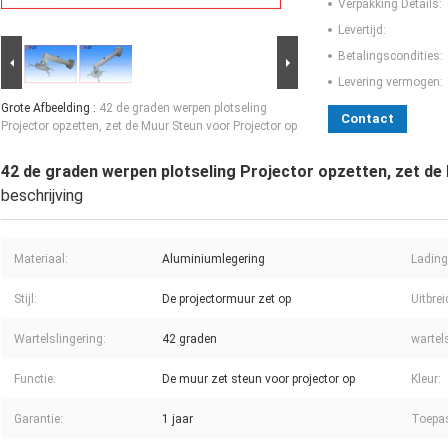
Verpakking Details:
Levertijd:
Betalingscondities:
Levering vermogen:
Grote Afbeelding :
42 de graden werpen plotseling
Contact
Projector opzetten, zet de Muur Steun voor Projector op
42 de graden werpen plotseling Projector opzetten, zet de
beschrijving
Materiaal:
Aluminiumlegering
Lading
Stijl:
De projectormuur zet op
Uitbre
Wartelslingering:
42 graden
wartel
Functie:
De muur zet steun voor projector op
Kleur:
Garantie:
1 jaar
Toepa