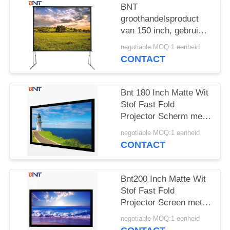
POLICY
BNT
groothandelsproduct
van 150 inch, gebruikt
voor een snel
negotiable MOQ:1 eenheid
vouwbaar projector in
CONTACT
de buitenruimte:3
Bnt 180 Inch Matte Wit
Stof Fast Fold
Projector Scherm met
Vierkante Aluminium
negotiable MOQ:1 eenheid
Metal Folding Frame
CONTACT
Bnt200 Inch Matte Wit
Stof Fast Fold
Projector Screen met
Vierkante Aluminium
negotiable MOQ:1 eenheid
Metal Folding Frame