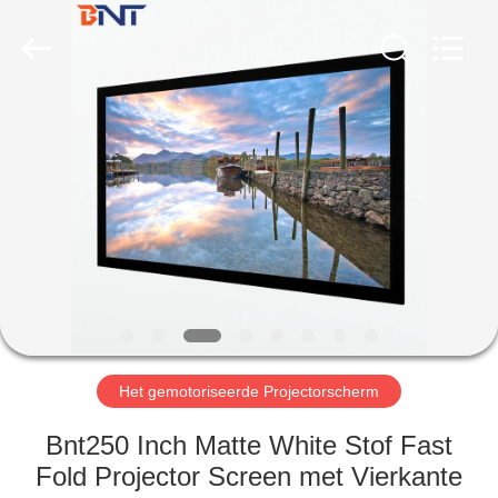
(Bo
Ente
Industrial
Co.,
Limited).
All
Rights
Reserved.
HUIS
Developed
by
ECER
PRODUCTEN
ONGEVEER
ONS
FABRIEKSREIS
Het gemotoriseerde Projectorscherm
KWALITEITSCONTROLE
Bnt250 Inch Matte White Stof Fast
Fold Projector Screen met Vierkante