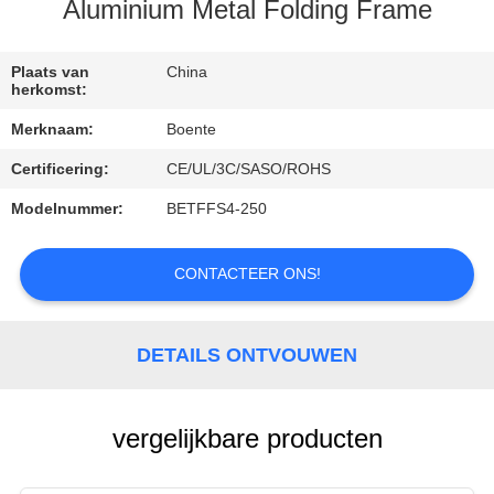
CONTACTEER
Aluminium Metal Folding Frame
ONS
Plaats van
China
herkomst:
NIEUWS
Merknaam:
Boente
Certificering:
CE/UL/3C/SASO/ROHS
GEVALLEN
Modelnummer:
BETFFS4-250
CONFERENCE
CONTACTEER ONS!
ROOM
SOLUTION
DETAILS ONTVOUWEN
SITEMAP
vergelijkbare producten
PRIVACY