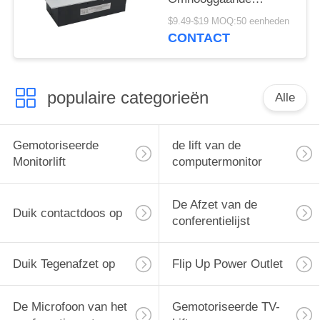
Contactdoos van
$9.49-$19 MOQ:50 eenheden
verschillende media
CONTACT
Macht van de de
Dichtingsringsdekking
populaire categorieën
Alle
Gemotoriseerde
de lift van de
Monitorlift
computermonitor
De Afzet van de
Duik contactdoos op
conferentielijst
Duik Tegenafzet op
Flip Up Power Outlet
De Microfoon van het
Gemotoriseerde TV-