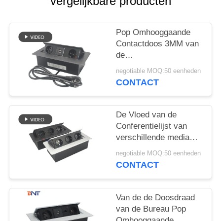
POLICY
vergelijkbare producten
Pop Omhooggaande
Contactdoos 3MM van
de
vergaderzaaldesktop
negotiable MOQ:50 eenheden
Vierkante AC van het
CONTACT
Hoekbureau Afzet
De Vloed van de
Conferentielijst van
verschillende media
zet Pop
negotiable MOQ:50 eenheden
Omhooggaande
CONTACT
Contactdoos op
Van de de Doosdraad
van de Bureau Pop
Omhooggaande