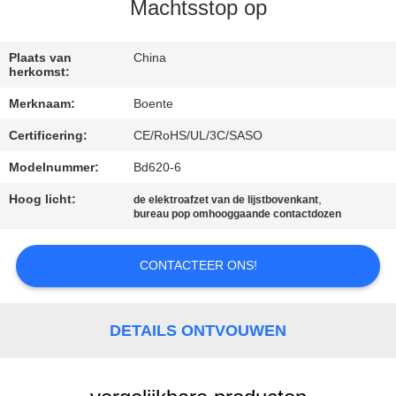
CONTACTEER
Machtsstop op
ONS
Plaats van
China
herkomst:
NIEUWS
Merknaam:
Boente
Certificering:
CE/RoHS/UL/3C/SASO
GEVALLEN
Modelnummer:
Bd620-6
CONFERENCE
Hoog licht:
,
de elektroafzet van de lijstbovenkant
bureau pop omhooggaande contactdozen
ROOM
SOLUTION
CONTACTEER ONS!
SITEMAP
DETAILS ONTVOUWEN
PRIVACY