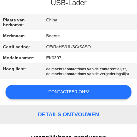
CONTACTEER
USB-Lader
ONS
Plaats van
China
herkomst:
NIEUWS
Merknaam:
Boente
Certificering:
CE/RoHS/UL/3C/SASO
GEVALLEN
Modelnummer:
EK6307
CONFERENCE
Hoog licht:
,
de machtscontactdoos van de conferentielijst
de machtscontactdoos van de vergaderingslijst
ROOM
SOLUTION
CONTACTEER ONS!
SITEMAP
DETAILS ONTVOUWEN
PRIVACY