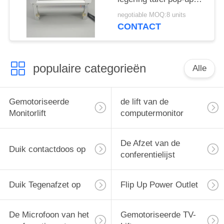
verborgen stopcontact
negotiable MOQ:8 units
CONTACT
populaire categorieën
Alle
Gemotoriseerde
de lift van de
Monitorlift
computermonitor
De Afzet van de
Duik contactdoos op
conferentielijst
Duik Tegenafzet op
Flip Up Power Outlet
De Microfoon van het
Gemotoriseerde TV-