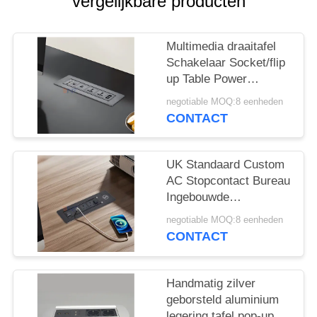
POLICY
vergelijkbare producten
Multimedia draaitafel
Schakelaar Socket/flip
up Table Power
Outlet/conference
negotiable MOQ:8 eenheden
Table Panel Montage
CONTACT
Plug
UK Standaard Custom
AC Stopcontact Bureau
Ingebouwde
Elektrische
negotiable MOQ:8 eenheden
Klapcontactdoos met 2
CONTACT
Uitgangen 1 USB & 1
Type C & 1 Draadloze
Oplader
Handmatig zilver
geborsteld aluminium
legering tafel pop-up