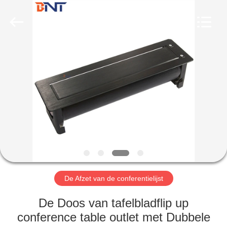
Ltd
(Bo
Ente
Industrial
Co.,
Limited).
All
Rights
HUIS
Reserved.
Developed
by
ECER
PRODUCTEN
ONGEVEER
ONS
FABRIEKSREIS
De Afzet van de conferentielijst
KWALITEITSCONTROLE
De Doos van tafelbladflip up
conference table outlet met Dubbele