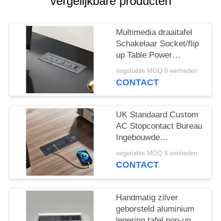
POLICY
vergelijkbare producten
Multimedia draaitafel
Schakelaar Socket/flip
up Table Power
Outlet/conference
negotiable MOQ:8 eenheden
Table Panel Montage
CONTACT
Plug
UK Standaard Custom
AC Stopcontact Bureau
Ingebouwde
Elektrische
negotiable MOQ:8 eenheden
Klapcontactdoos met 2
CONTACT
Uitgangen 1 USB & 1
Type C & 1 Draadloze
Oplader
Handmatig zilver
geborsteld aluminium
legering tafel pop-up