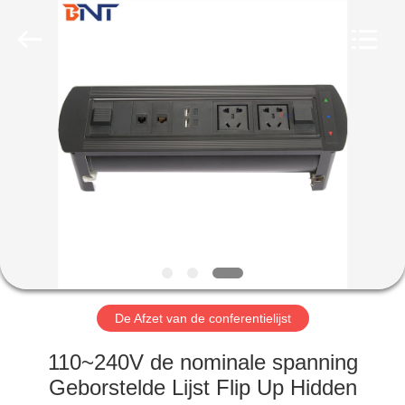
Ltd
(Bo
Ente
Industrial
Co.,
Limited).
All
Rights
HUIS
Reserved.
Developed
by
ECER
PRODUCTEN
ONGEVEER
ONS
FABRIEKSREIS
De Afzet van de conferentielijst
KWALITEITSCONTROLE
110~240V de nominale spanning
Geborstelde Lijst Flip Up Hidden