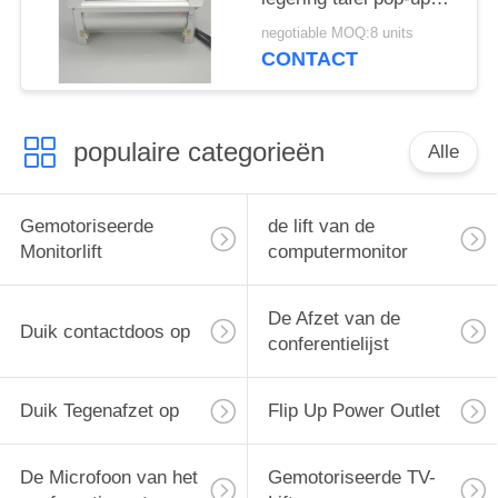
verborgen stopcontact
negotiable MOQ:8 units
CONTACT
populaire categorieën
Alle
Gemotoriseerde
de lift van de
Monitorlift
computermonitor
De Afzet van de
Duik contactdoos op
conferentielijst
Duik Tegenafzet op
Flip Up Power Outlet
De Microfoon van het
Gemotoriseerde TV-