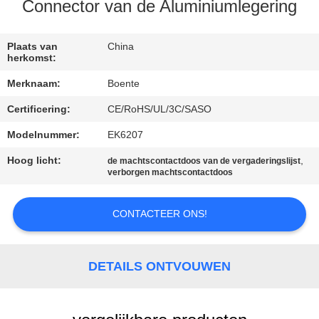
CONTACTEER
Connector van de Aluminiumlegering
ONS
Plaats van
China
herkomst:
NIEUWS
Merknaam:
Boente
Certificering:
CE/RoHS/UL/3C/SASO
GEVALLEN
Modelnummer:
EK6207
CONFERENCE
Hoog licht:
,
de machtscontactdoos van de vergaderingslijst
verborgen machtscontactdoos
ROOM
SOLUTION
CONTACTEER ONS!
SITEMAP
DETAILS ONTVOUWEN
PRIVACY