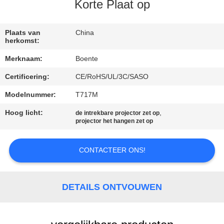
CONTACTEER
Korte Plaat op
ONS
Plaats van
China
herkomst:
NIEUWS
Merknaam:
Boente
Certificering:
CE/RoHS/UL/3C/SASO
GEVALLEN
Modelnummer:
T717M
CONFERENCE
Hoog licht:
,
de intrekbare projector zet op
projector het hangen zet op
ROOM
SOLUTION
CONTACTEER ONS!
SITEMAP
DETAILS ONTVOUWEN
PRIVACY