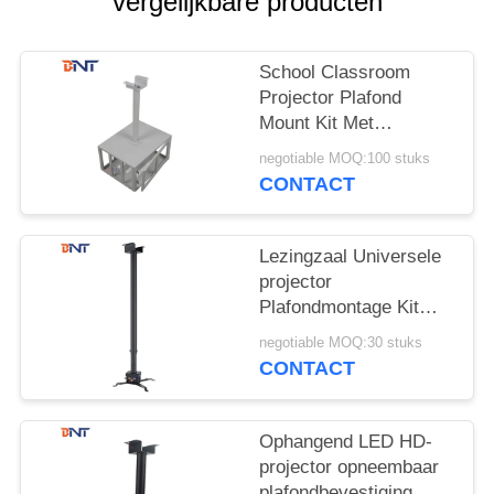
POLICY
vergelijkbare producten
School Classroom
Projector Plafond
Mount Kit Met
Projector Veiligheid
negotiable MOQ:100 stuks
Cage
CONTACT
Lezingzaal Universele
projector
Plafondmontage Kit
Ronde buisvorm
negotiable MOQ:30 stuks
CONTACT
Ophangend LED HD-
projector opneembaar
plafondbevestiging