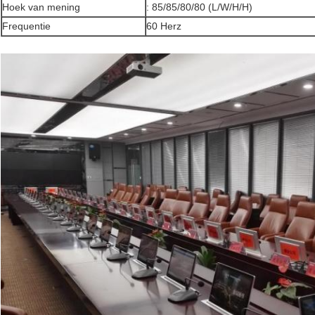
Hoek van mening
: 85/85/80/80 (L/W/H/H)
Frequentie
60 Herz