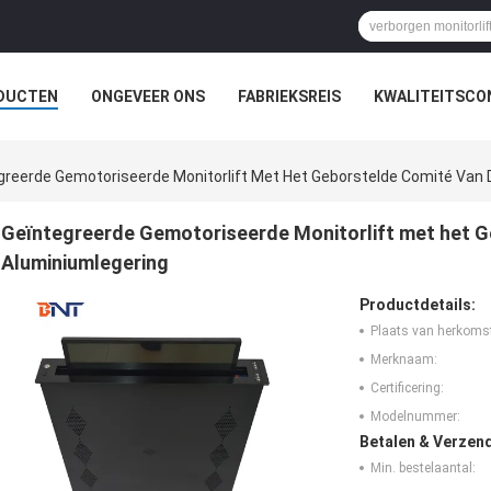
DUCTEN
ONGEVEER ONS
FABRIEKSREIS
KWALITEITSCO
ZAAL OPLOSSING
greerde Gemotoriseerde Monitorlift Met Het Geborstelde Comité Van 
Geïntegreerde Gemotoriseerde Monitorlift met het G
Aluminiumlegering
Productdetails:
Plaats van herkoms
Merknaam:
Certificering:
Modelnummer:
Betalen & Verzen
Min. bestelaantal: