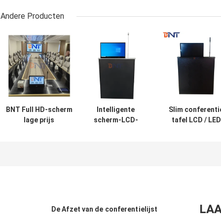
Andere Producten
BNT Full HD-scherm
Intelligente
Slim conferenti
lage prijs
scherm-LCD-
tafel LCD / LED
gemotoriseerde
scherm met
monitor
opneembaar
opneembaar
gemotoriseerd
monitorlift met
scherm, snel
lift met
microfoon voor
opheffen,
microfoon
conferentiesysteem
ingebouwde
microfoon
LAA
De Afzet van de conferentielijst