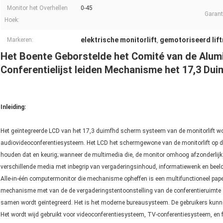
Monitor het Overhellen
0-45
Garant
Hoek:
elektrische monitorlift
gemotoriseerd lif
Markeren:
,
Het Boente Geborstelde het Comité van de Alum
Conferentielijst leiden Mechanisme het 17,3 Du
Inleiding:
Het geïntegreerde LCD van het 17,3 duimfhd scherm systeem van de monitorlift w
audiovideoconferentiesysteem. Het LCD het schermgewone van de monitorlift op de 
houden dat en keurig; wanneer de multimedia die, de monitor omhoog afzonderlijk
verschillende media met inbegrip van vergaderingsinhoud, informatiewenk en beeldi
Alle-in-één computermonitor die mechanisme opheffen is een multifunctioneel paper
mechanisme met van de de vergaderingstentoonstelling van de conferentieruimte d
samen wordt geïntegreerd. Het is het moderne bureausysteem. De gebruikers kunne
Het wordt wijd gebruikt voor videoconferentiesysteem, TV-conferentiesysteem, en