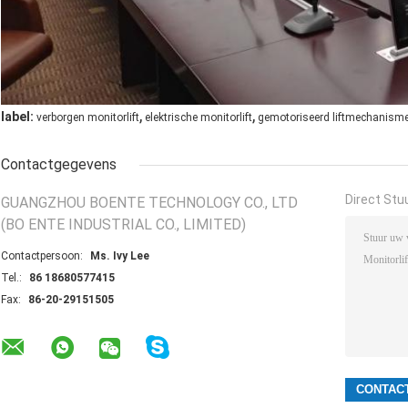
,
,
label:
verborgen monitorlift
elektrische monitorlift
gemotoriseerd liftmechanism
Contactgegevens
Direct Stu
GUANGZHOU BOENTE TECHNOLOGY CO., LTD
(BO ENTE INDUSTRIAL CO., LIMITED)
Contactpersoon:
Ms. Ivy Lee
Tel.:
86 18680577415
Fax:
86-20-29151505