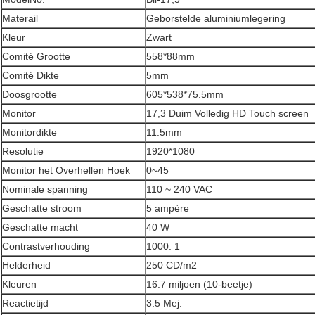
Materail
Geborstelde aluminiumlegering
Kleur
Zwart
Comité Grootte
558*88mm
Comité Dikte
5mm
Doosgrootte
605*538*75.5mm
Monitor
17,3 Duim Volledig HD Touch screen
Monitordikte
11.5mm
Resolutie
1920*1080
Monitor het Overhellen Hoek
0~45
Nominale spanning
110 ~ 240 VAC
Geschatte stroom
5 ampère
Geschatte macht
40 W
Contrastverhouding
1000: 1
Helderheid
250 CD/m2
Kleuren
16.7 miljoen (10-beetje)
Reactietijd
3.5 Mej.