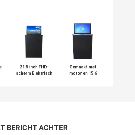
e
21.5 inch FHD-
Gemaakt met
scherm Elektrisch
motor en 15,6
LCD-monitor Lift
inch touchscreen
e
Voor
LCD-monitor Lift
conferentieruimte
voor papierloos
kantoor systeem
T BERICHT ACHTER