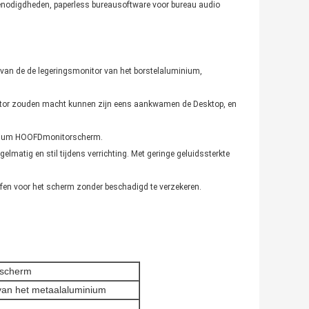
rbenodigdheden, paperless bureausoftware voor bureau audio
van de de legeringsmonitor van het borstelaluminium,
itor zouden macht kunnen zijn eens aankwamen de Desktop, en
minium HOOFDmonitorscherm.
matig en stil tijdens verrichting. Met geringe geluidssterkte
ffen voor het scherm zonder beschadigd te verzekeren.
t scherm
 van het metaalaluminium