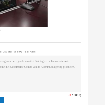
e
ur uw aanvraag naar ons
(
0
/ 3000)