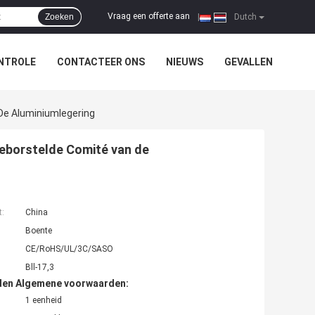
Vraag een offerte aan
Zoeken
|
Dutch
NTROLE
CONTACTEER ONS
NIEUWS
GEVALLEN
De Aluminiumlegering
eborstelde Comité van de
t:
China
Boente
CE/RoHS/UL/3C/SASO
Bll-17,3
den Algemene voorwaarden:
1 eenheid