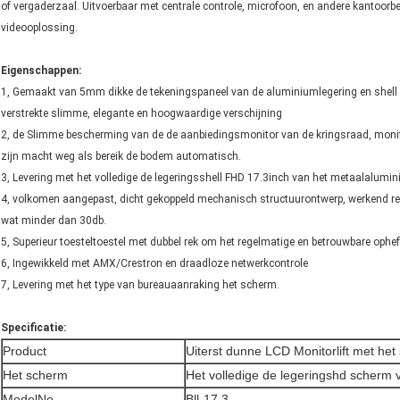
of vergaderzaal. Uitvoerbaar met centrale controle, microfoon, en andere kantoo
videooplossing.
Eigenschappen:
1, Gemaakt van 5mm dikke de tekeningspaneel van de aluminiumlegering en shell 
verstrekte slimme, elegante en hoogwaardige verschijning
2, de Slimme bescherming van de de aanbiedingsmonitor van de kringsraad, mon
zijn macht weg als bereik de bodem automatisch.
3, Levering met het volledige de legeringsshell FHD 17.3inch van het metaalalu
4, volkomen aangepast, dicht gekoppeld mechanisch structuurontwerp, werkend regel
wat minder dan 30db.
5, Superieur toesteltoestel met dubbel rek om het regelmatige en betrouwbare ophe
6, Ingewikkeld met AMX/Crestron en draadloze netwerkcontrole
7, Levering met het type van bureauaanraking het scherm.
Specificatie:
Product
Uiterst dunne LCD Monitorlift met he
Het scherm
Het volledige de legeringshd scherm
ModelNo.
Bll-17,3