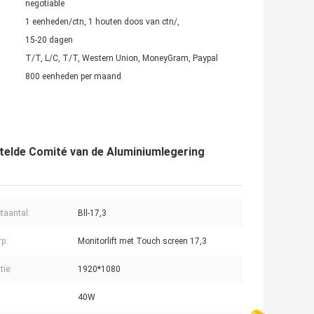
negotiable
1 eenheden/ctn, 1 houten doos van ctn/,
15-20 dagen
T/T, L/C, T/T, Western Union, MoneyGram, Paypal
800 eenheden per maand
telde Comité van de Aluminiumlegering
taantal:
Bll-17,3
p:
Monitorlift met Touch screen 17,3
tie:
1920*1080
40W