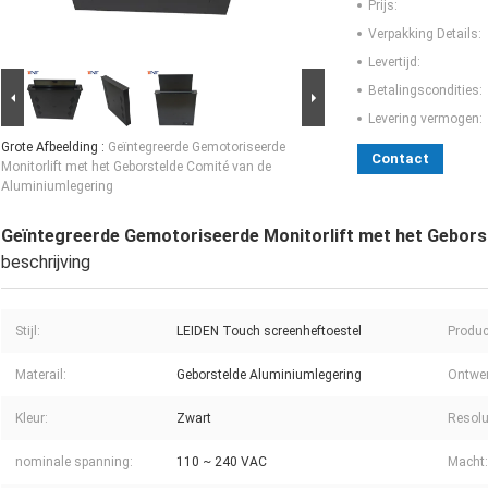
Prijs:
Verpakking Details:
Levertijd:
Betalingscondities:
Levering vermogen:
Grote Afbeelding :
Geïntegreerde Gemotoriseerde
Contact
Monitorlift met het Geborstelde Comité van de
Aluminiumlegering
Geïntegreerde Gemotoriseerde Monitorlift met het Gebors
beschrijving
Stijl:
LEIDEN Touch screenheftoestel
Produc
Materail:
Geborstelde Aluminiumlegering
Ontwer
Kleur:
Zwart
Resolu
nominale spanning:
110 ~ 240 VAC
Macht: