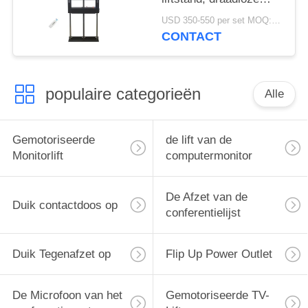
afstandsbediening tv-
USD 350-550 per set MOQ:1 set
lift kit
CONTACT
populaire categorieën
Alle
Gemotoriseerde
de lift van de
Monitorlift
computermonitor
De Afzet van de
Duik contactdoos op
conferentielijst
Duik Tegenafzet op
Flip Up Power Outlet
De Microfoon van het
Gemotoriseerde TV-