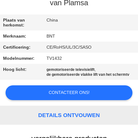
CONTACTEER
van Plamsa
ONS
Plaats van
China
herkomst:
NIEUWS
Merknaam:
BNT
Certificering:
CE/RoHS/UL/3C/SASO
GEVALLEN
Modelnummer:
TV1432
CONFERENCE
Hoog licht:
,
gemotoriseerde televisielift
de gemotoriseerde vlakke lift van het schermtv
ROOM
SOLUTION
CONTACTEER ONS!
SITEMAP
DETAILS ONTVOUWEN
PRIVACY