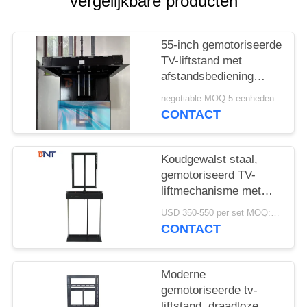
POLICY
vergelijkbare producten
55-inch gemotoriseerde
TV-liftstand met
afstandsbediening
plafond Flip Down TV-
negotiable MOQ:5 eenheden
beugel met functies
CONTACT
van drop down en
rotatie
Koudgewalst staal,
gemotoriseerd TV-
liftmechanisme met
automatische 360
USD 350-550 per set MOQ:1 set
graden rotatie
CONTACT
Moderne
gemotoriseerde tv-
liftstand, draadloze