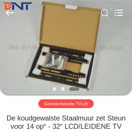
Co.,
Ltd
(Bo
Ente
Industrial
Co.,
Limited).
All
HUIS
Rights
Reserved.
Developed
by
ECER
PRODUCTEN
ONGEVEER
ONS
FABRIEKSREIS
Gemotoriseerde TV-Lift
KWALITEITSCONTROLE
De koudgewalste Staalmuur zet Steun
voor 14 op“ - 32“ LCD/LEIDENE TV