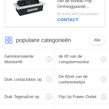
van de Bureau Pop
Omhooggaande
Contactdoos van
$9.49-$19 MOQ:50 eenheden
verschillende media
CONTACT
Macht van de de
Dichtingsringsdekking
populaire categorieën
Alle
Gemotoriseerde
de lift van de
Monitorlift
computermonitor
De Afzet van de
Duik contactdoos op
conferentielijst
Duik Tegenafzet op
Flip Up Power Outlet