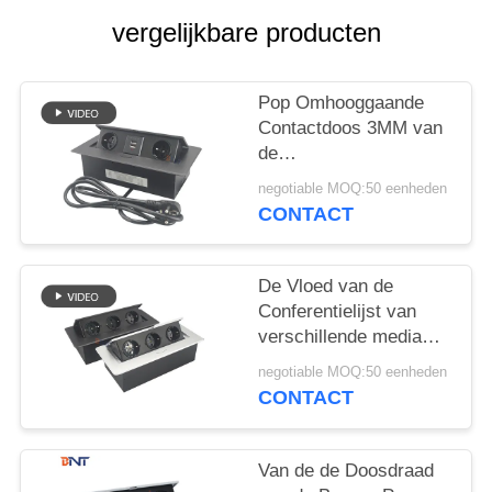
POLICY
vergelijkbare producten
Pop Omhooggaande
Contactdoos 3MM van
de
vergaderzaaldesktop
negotiable MOQ:50 eenheden
Vierkante AC van het
CONTACT
Hoekbureau Afzet
De Vloed van de
Conferentielijst van
verschillende media
zet Pop
negotiable MOQ:50 eenheden
Omhooggaande
CONTACT
Contactdoos op
Van de de Doosdraad