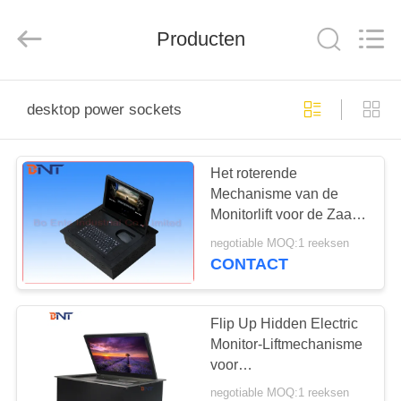
Ente
Industrial
Co.,
Producten
Limited).
All
Rights
Reserved.
Developed
HUIS
by
ECER
desktop power sockets
PRODUCTEN
Het roterende
Mechanisme van de
ONGEVEER
Monitorlift voor de Zaal
ONS
van de
negotiable MOQ:1 reeksen
Luxeconferentie/Handelzaal/
CONTACT
FABRIEKSREIS
Flip Up Hidden Electric
KWALITEITSCONTROLE
Monitor-Liftmechanisme
voor
Audiovideoconferentiesystee
negotiable MOQ:1 reeksen