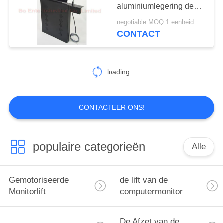
POLICY
aluminiumlegering de
Lift Monitorscherm met
negotiable MOQ:1 eenheid
het Systeem van de
CONTACT
Conferentiemicrofoon
loading...
CONTACTEER ONS!
populaire categorieën
Alle
Gemotoriseerde
de lift van de
Monitorlift
computermonitor
De Afzet van de