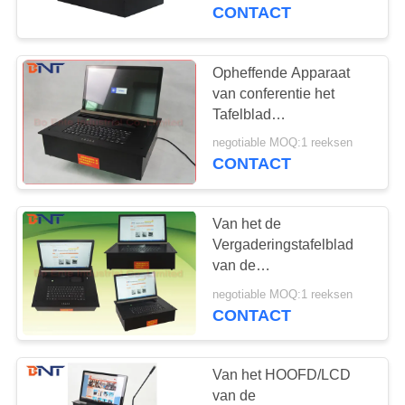
CONTACTEER
CONTACT
ONS
Opheffende Apparaat
NIEUWS
van conferentie het
Tafelblad
Gemotoriseerde Flip Up
GEVALLEN
negotiable MOQ:1 reeksen
Lcd Monitor Meeting met
CONTACT
Toetsenbord & Muis
CONFERENCE
Van het de
ROOM
Vergaderingstafelblad
SOLUTION
van de
aluminiumlegering de
negotiable MOQ:1 reeksen
Computerlcd Monitor die
CONTACT
SITEMAP
Flip Up Mechanism
opheffen 18,5
Duimzwarte
PRIVACY
Van het HOOFD/LCD
van de